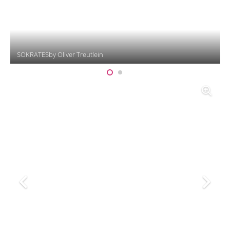
SOKRATESby Oliver Treutlein