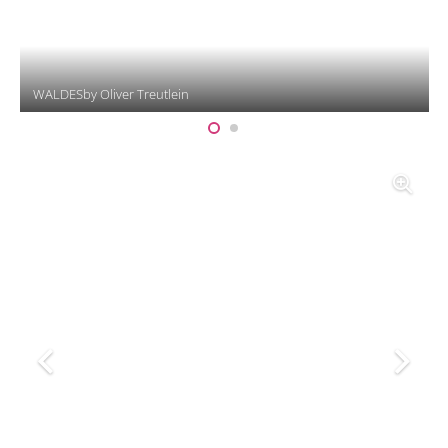
WALDESby Oliver Treutlein