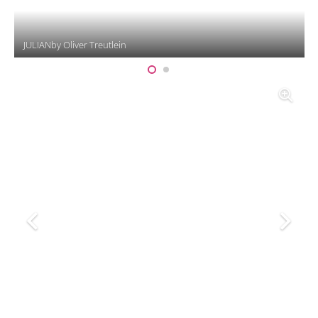
JULIANby Oliver Treutlein