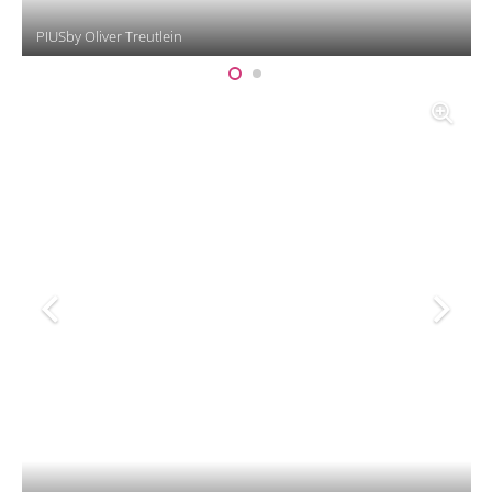
PIUSby Oliver Treutlein