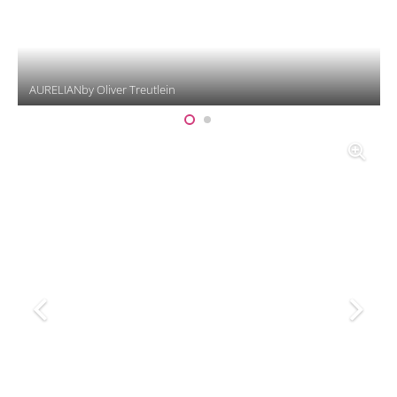
AURELIANby Oliver Treutlein