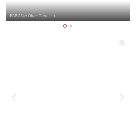
PAPIASby Oliver Treutlein