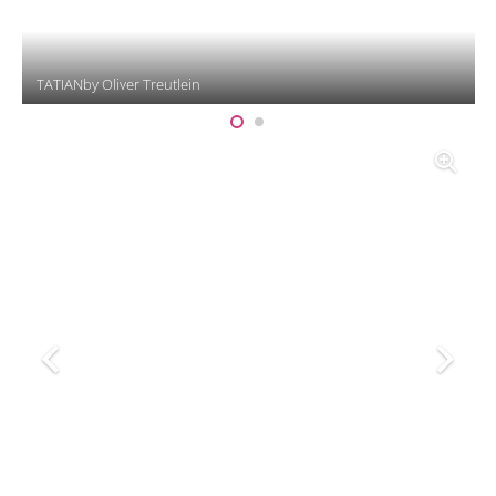
TATIANby Oliver Treutlein